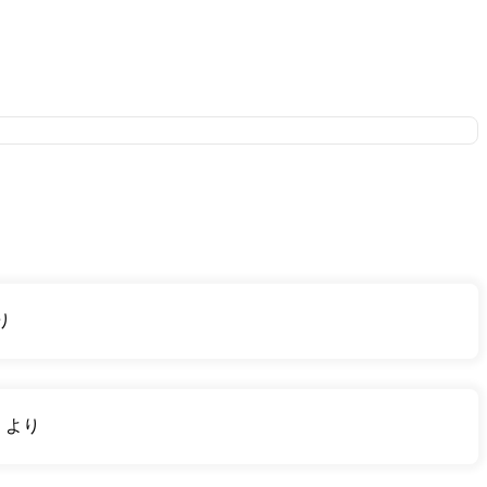
り
り
より