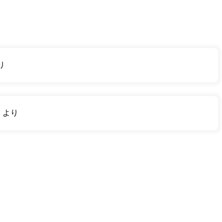
り
り
より