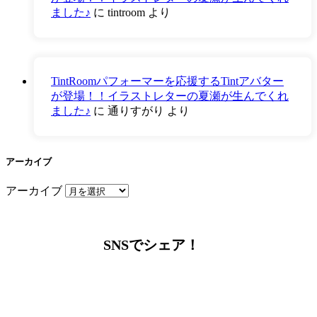
ました♪
に
tintroom
より
TintRoomパフォーマーを応援するTintアバター
が登場！！イラストレターの夏瀬が生んでくれ
ました♪
に
通りすがり
より
アーカイブ
アーカイブ
SNSでシェア！
LINEからでもお問い合わせ頂けます
下記QRコード又はボタンから追加