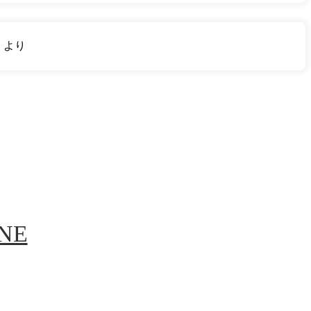
り
より
INE