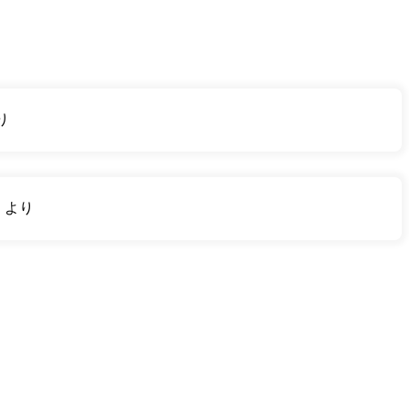
り
り
より