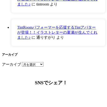
ました♪
に
tintroom
より
TintRoomパフォーマーを応援するTintアバター
が登場！！イラストレターの夏瀬が生んでくれ
ました♪
に
通りすがり
より
アーカイブ
アーカイブ
SNSでシェア！
LINEからでもお問い合わせ頂けます
下記QRコード又はボタンから追加