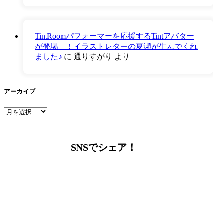
TintRoomパフォーマーを応援するTintアバター
が登場！！イラストレターの夏瀬が生んでくれ
ました♪
に
通りすがり
より
アーカイブ
ア
ー
カ
イ
SNSでシェア！
ブ