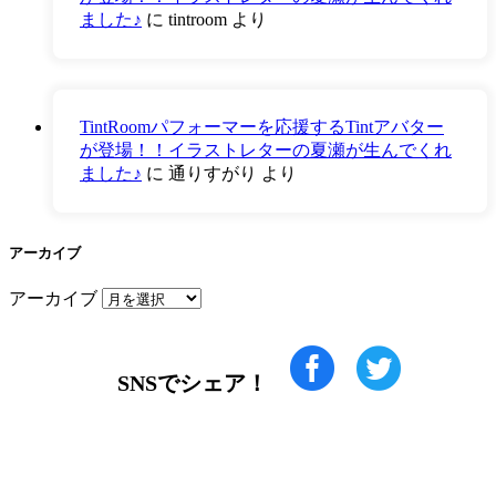
ました♪
に
tintroom
より
TintRoomパフォーマーを応援するTintアバター
が登場！！イラストレターの夏瀬が生んでくれ
ました♪
に
通りすがり
より
アーカイブ
アーカイブ
SNSでシェア！
LINEからでもお問い合わせ頂けます
下記QRコード又はボタンから追加