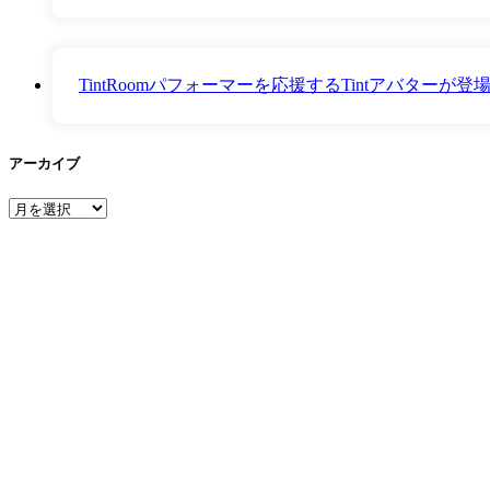
TintRoomパフォーマーを応援するTintアバター
アーカイブ
ア
ー
カ
イ
ブ