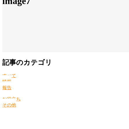
image7
記事のカテゴリ
すべて
情報
報告
お役立ち
その他