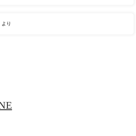
り
より
INE