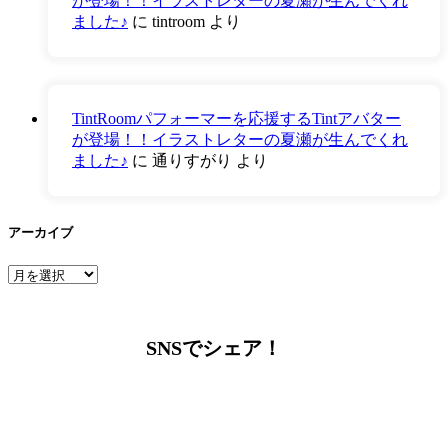
が登場！！イラストレターの夏瀬が生んでくれ
ました♪
に
tintroom
より
TintRoomパフォーマーを応援するTintアバター
が登場！！イラストレターの夏瀬が生んでくれ
ました♪
に
通りすがり
より
アーカイブ
ア
ー
カ
イ
SNSでシェア！
ブ
LINEからでもお問い合わせ頂けます
下記QRコード又はボタンから追加