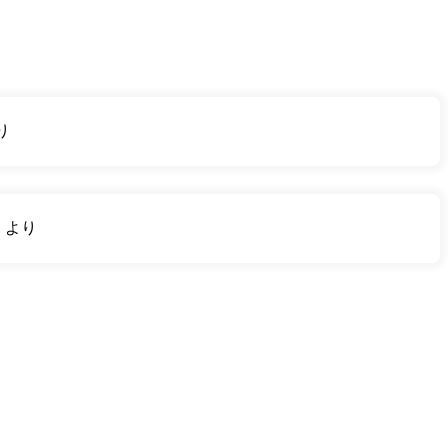
り
り
より