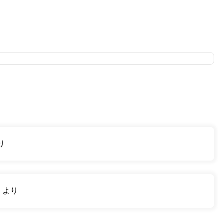
り
り
より