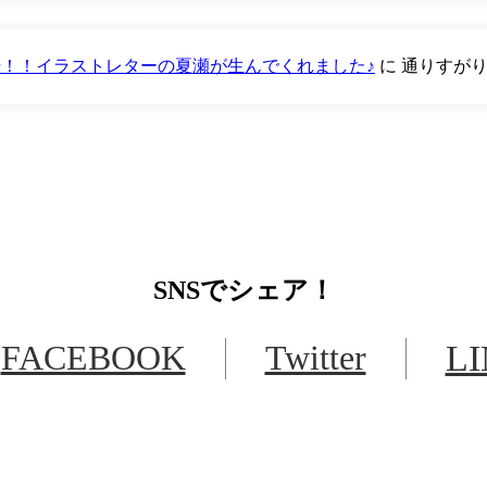
が登場！！イラストレターの夏瀬が生んでくれました♪
に
通りすが
SNS
でシェア！
FACEBOOK
Twitter
L
LINEからでもお問い合わせ頂けます
下記QRコード又はボタンから追加