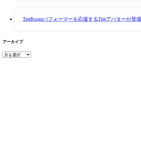
TintRoomパフォーマーを応援するTintアバター
アーカイブ
ア
ー
カ
イ
ブ