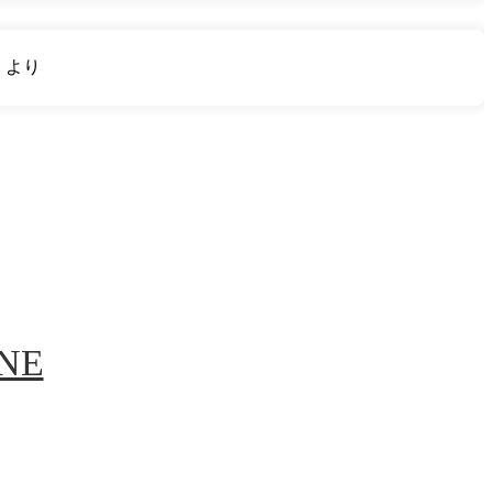
り
より
INE