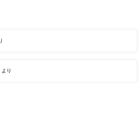
り
り
より