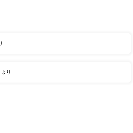
り
り
より