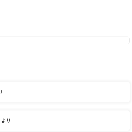
り
り
より