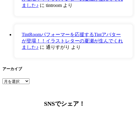
ました♪
に
tintroom
より
TintRoomパフォーマーを応援するTintアバター
が登場！！イラストレターの夏瀬が生んでくれ
ました♪
に
通りすがり
より
アーカイブ
ア
ー
カ
イ
SNSでシェア！
ブ
LINEからでもお問い合わせ頂けます
下記QRコード又はボタンから追加