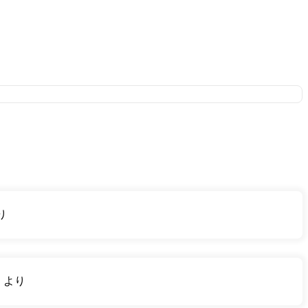
り
り
より