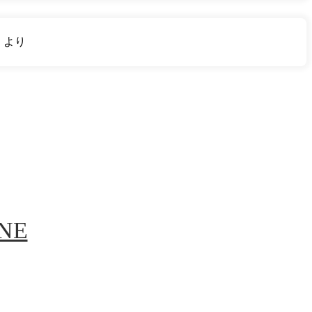
り
より
INE