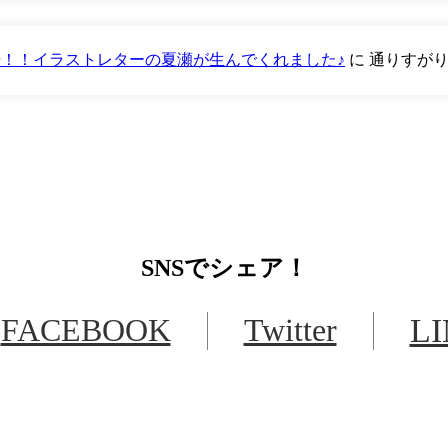
が登場！！イラストレターの夏瀬が生んでくれました♪
に
通りすが
SNS
でシェア！
FACEBOOK
Twitter
L
LINEからでもお問い合わせ頂けます
下記QRコード又はボタンから追加