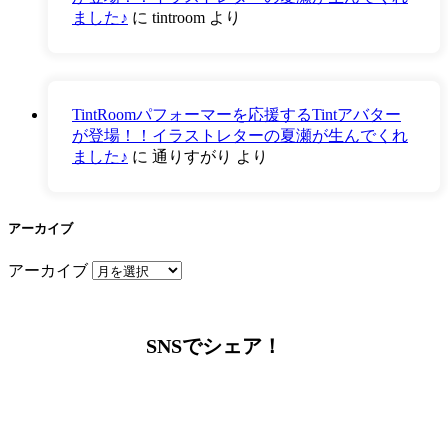
ました♪
に
tintroom
より
TintRoomパフォーマーを応援するTintアバター
が登場！！イラストレターの夏瀬が生んでくれ
ました♪
に
通りすがり
より
アーカイブ
アーカイブ
SNSでシェア！
LINEからでもお問い合わせ頂けます
下記QRコード又はボタンから追加