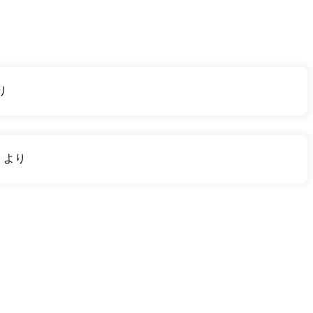
り
り
より