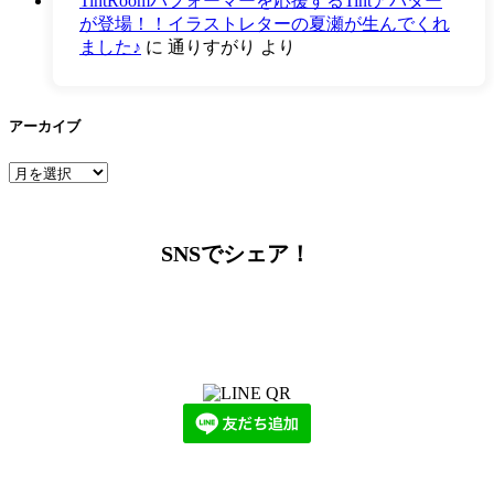
TintRoomパフォーマーを応援するTintアバター
が登場！！イラストレターの夏瀬が生んでくれ
ました♪
に
通りすがり
より
アーカイブ
ア
ー
カ
イ
SNSでシェア！
ブ
LINEからでもお問い合わせ頂けます
下記QRコード又はボタンから追加