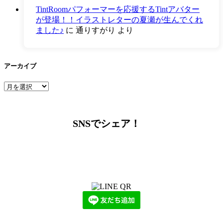
TintRoomパフォーマーを応援するTintアバター
が登場！！イラストレターの夏瀬が生んでくれ
ました♪
に
通りすがり
より
アーカイブ
ア
ー
カ
イ
SNSでシェア！
ブ
LINEからでもお問い合わせ頂けます
下記QRコード又はボタンから追加