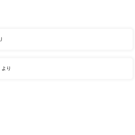
り
り
より