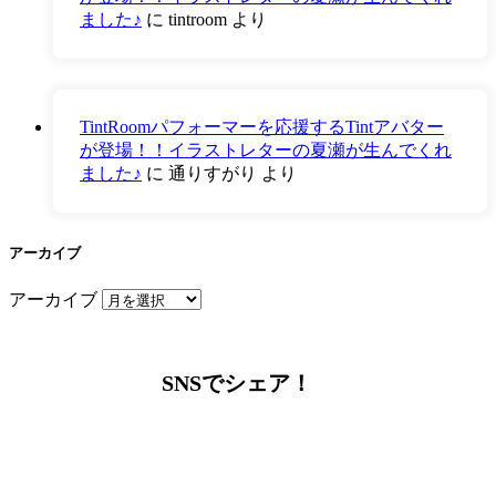
ました♪
に
tintroom
より
TintRoomパフォーマーを応援するTintアバター
が登場！！イラストレターの夏瀬が生んでくれ
ました♪
に
通りすがり
より
アーカイブ
アーカイブ
SNSでシェア！
LINEからでもお問い合わせ頂けます
下記QRコード又はボタンから追加