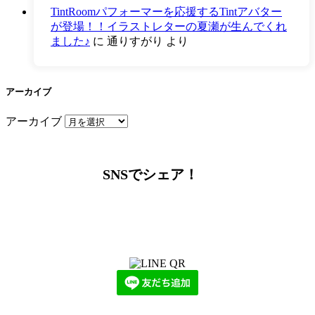
TintRoomパフォーマーを応援するTintアバター
が登場！！イラストレターの夏瀬が生んでくれ
ました♪
に
通りすがり
より
アーカイブ
アーカイブ
SNSでシェア！
LINEからでもお問い合わせ頂けます
下記QRコード又はボタンから追加