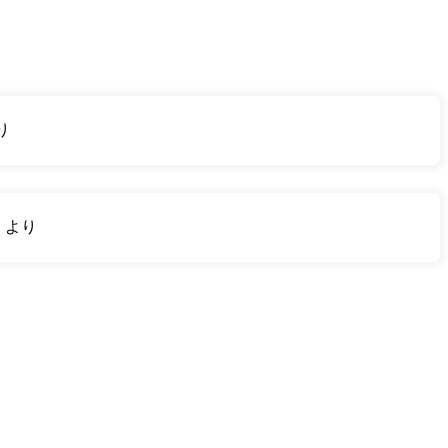
り
り
より