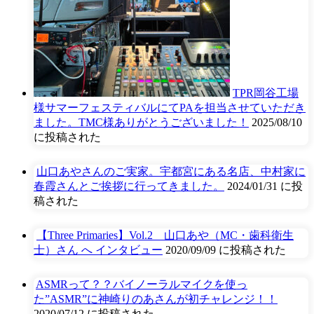
TPR岡谷工場
様サマーフェスティバルにてPAを担当させていただき
ました。TMC様ありがとうございました！
2025/08/10
に投稿された
山口あやさんのご実家。宇都宮にある名店、中村家に
春霞さんとご挨拶に行ってきました。
2024/01/31 に投
稿された
【Three Primaries】Vol.2 山口あや（MC・歯科衛生
士）さん へ インタビュー
2020/09/09 に投稿された
ASMRって？？バイノーラルマイクを使っ
た”ASMR”に神崎りのあさんが初チャレンジ！！
2020/07/12 に投稿された