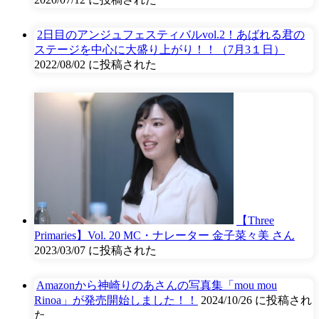
2日目のアンジュフェスティバルvol.2！あばれる君の
ステージを中心に大盛り上がり！！（7月3１日）
2022/08/02 に投稿された
【Three
Primaries】Vol. 20 MC・ナレーター 金子菜々美 さん
2023/03/07 に投稿された
Amazonから神崎りのあさんの写真集「mou mou
Rinoa」が発売開始しました！！
2024/10/26 に投稿され
た