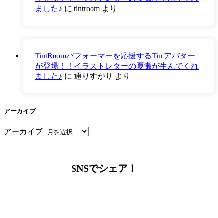
ました♪
に
tintroom
より
TintRoomパフォーマーを応援するTintアバター
が登場！！イラストレターの夏瀬が生んでくれ
ました♪
に
通りすがり
より
アーカイブ
アーカイブ
SNSでシェア！
LINEからでもお問い合わせ頂けます
下記QRコード又はボタンから追加