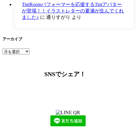
TintRoomパフォーマーを応援するTintアバター
が登場！！イラストレターの夏瀬が生んでくれ
ました♪
に
通りすがり
より
アーカイブ
ア
ー
カ
イ
SNSでシェア！
ブ
LINEからでもお問い合わせ頂けます
下記QRコード又はボタンから追加