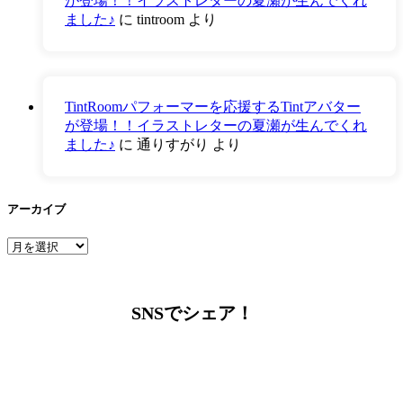
が登場！！イラストレターの夏瀬が生んでくれ
ました♪
に
tintroom
より
TintRoomパフォーマーを応援するTintアバター
が登場！！イラストレターの夏瀬が生んでくれ
ました♪
に
通りすがり
より
アーカイブ
ア
ー
カ
イ
SNSでシェア！
ブ
LINEからでもお問い合わせ頂けます
下記QRコード又はボタンから追加