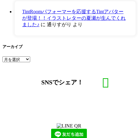
TintRoomパフォーマーを応援するTintアバター
が登場！！イラストレターの夏瀬が生んでくれ
ました♪
に
通りすがり
より
アーカイブ
ア
ー
カ
イ
SNSでシェア！
ブ
LINEからでもお問い合わせ頂けます
下記QRコード又はボタンから追加