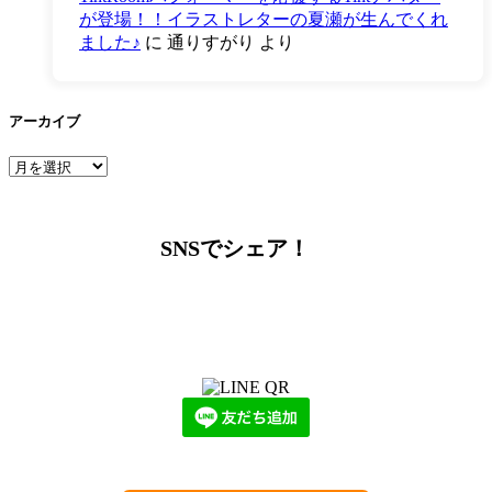
が登場！！イラストレターの夏瀬が生んでくれ
ました♪
に
通りすがり
より
アーカイブ
ア
ー
カ
イ
SNSでシェア！
ブ
LINEからでもお問い合わせ頂けます
下記QRコード又はボタンから追加