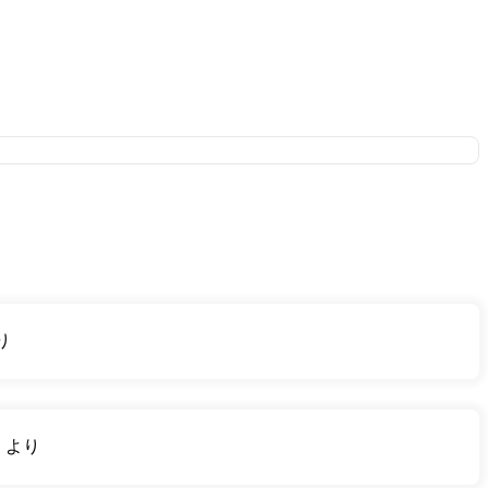
り
り
より