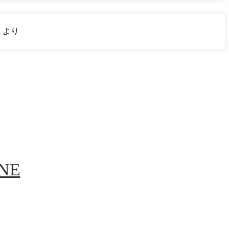
り
より
INE