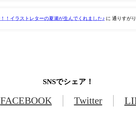
が登場！！イラストレターの夏瀬が生んでくれました♪
に
通りすが
SNS
でシェア！
FACEBOOK
Twitter
L
LINEからでもお問い合わせ頂けます
下記QRコード又はボタンから追加