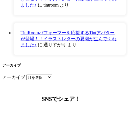
ました♪
に
tintroom
より
TintRoomパフォーマーを応援するTintアバター
が登場！！イラストレターの夏瀬が生んでくれ
ました♪
に
通りすがり
より
アーカイブ
アーカイブ
SNSでシェア！
LINEからでもお問い合わせ頂けます
下記QRコード又はボタンから追加