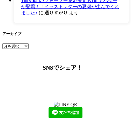
TintRoomパフォーマーを応援するTintアバター
が登場！！イラストレターの夏瀬が生んでくれ
ました♪
に
通りすがり
より
アーカイブ
ア
ー
カ
イ
SNSでシェア！
ブ
LINEからでもお問い合わせ頂けます
下記QRコード又はボタンから追加