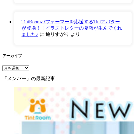
TintRoomパフォーマーを応援するTintアバター
が登場！！イラストレターの夏瀬が生んでくれ
ました♪
に
通りすがり
より
アーカイブ
ア
ー
「メンバー」の最新記事
カ
イ
ブ