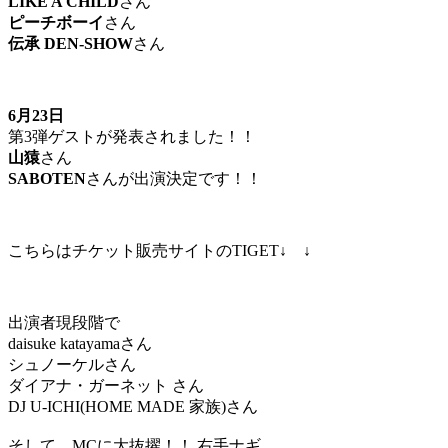
LIKE A CHILD
さん
ピーチボーイ
さん
伝承 DEN-SHOW
さん
6月23日
第3弾ゲストが発表されました！！
山猿
さん
SABOTEN
さんが出演決定です！！
こちらはチケット販売サイトのTIGET↓ ↓
出演者現段階で
daisuke katayamaさん
シュノーケルさん
ダイアナ・ガーネット さん
DJ U-ICHI(HOME MADE 家族)さん
そして、MCに大抜擢！！ 右手ナギ