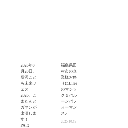
2026年8
福島県田
月28日。
村市の企
所沢こど
業様お祭
も未来フ
りにLilee
ェス
のマジッ
2026。こ
ク＆バル
またんと
ーンパフ
ガマンが
ォーマン
出演しま
ス♪
す！
2025.10.19
PAは