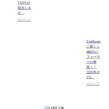
TANYが
担当しま
す。
2026.07.27
TintRoom
に新しく
4組のパ
フォーマ
ーが参
加！！
2026年そ
の2。
2026.07.03
LINEからでもお問い合わせ頂けます
下記QRコード又はボタンから追加