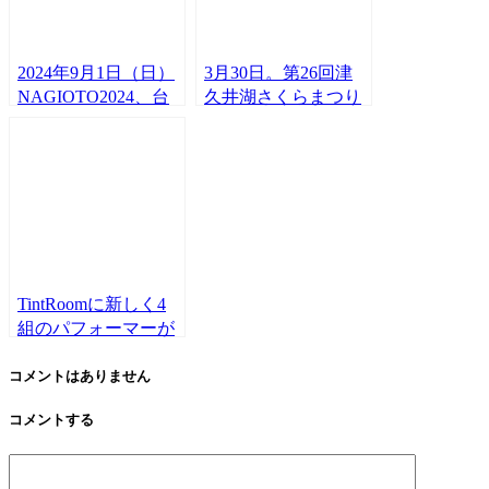
2024年9月1日（日）
3月30日。第26回津
NAGIOTO2024、台
久井湖さくらまつり
風の影響で開催中止
初日。MCを右手ナ
のおしらせ。
ギが務めました！
TintRoomに新しく4
組のパフォーマーが
参加！！2024年その
3。
コメントはありません
コメントする