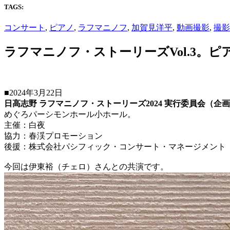
TAGS:
コンサート
,
ピアノ
,
ラフマニノフ
,
加賀見洋平
,
動画撮影
,
撮影
ラフマニノフ・ストーリーズVol.3。
■2024年3月22日
日高志野 ラフマニノフ・ストーリーズ2024 実行委員会（企
めぐろパーシモンホール小ホール。
主催：白夜
協力：春渓プロモーション
後援：株式会社パシフィック・コンサート・マネージメント
今回は伊東裕（チェロ）さんとの共演です。