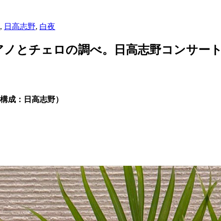
,
日高志野
,
白夜
ピアノとチェロの調べ。日高志野コンサー
画構成：日高志野）