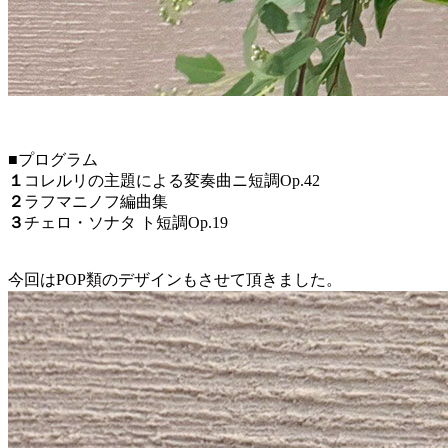
■プログラム
１
コレルリの主題による変奏曲ニ短調Op.42
２
ラフマニノフ編曲集
３
チェロ・ソナタ ト短調Op.19
今回はPOP類のデザインもさせて頂きました。