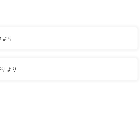
m
より
がり
より