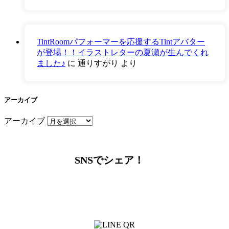
TintRoomパフォーマーを応援するTintアバター
が登場！！イラストレターの夏瀬が生んでくれ
ました♪
に
通りすがり
より
アーカイブ
アーカイブ
SNSでシェア！
LINEからでもお問い合わせ頂けます
下記QRコード又はボタンから追加