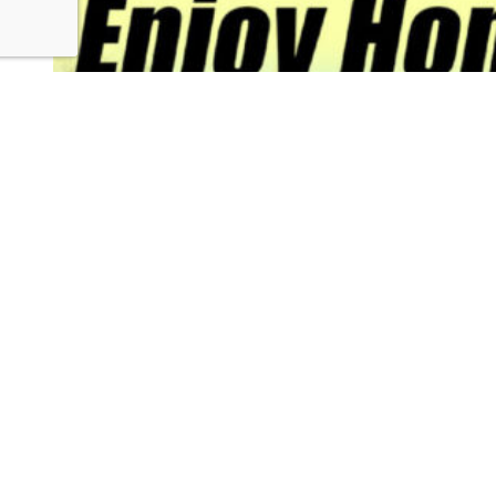
EnjoyHONDA2026INマリンメッセ福岡。
ホンダ純正アクセサリーブースにて山口あやMC決
定！
2026.07.30
2026 MILANOJAPAN FASHION WEEK にてPA、照
明、舞監、進行を担当致しました。
2026.07.21