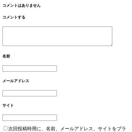
大成功。TintRoomも
験会とLiveパフォー
コメントはありません
頑張りました。平塚
マンスをさせて頂き
コメントする
YEG主催イベント
ました！
名前
メールアドレス
サイト
次回投稿時用に、名前、メールアドレス、サイトをブラ