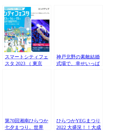
スマートシティフェ
神戸北野の素敵結婚
スタ 2023 （ 東京
式場で、幸せいっぱ
都）にてTipooのVR
いの余興VRアート
アートパフォーマン
パフォーマンス。
ス＆VRアート体験
VRアーティスト
会開催！新宿住友ビ
Tipoo。
ル。
第70回湘南ひらつか
ひらつかYEGまつり
七夕まつり。世界
2022 大盛況！！大成
初！！七夕VR企画
功！！VRアート体