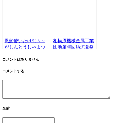
風船使いたけむぅ～
相模原機械金属工業
がしんとうしゃまつ
団地第40回納涼夏祭
り2023でバルーング
りにリッピー＆まる
リーティング。大盛
ぷーがやってくる！
コメントはありません
況！
コメントする
名前