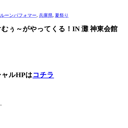
ルーンパフォマー
,
兵庫県
,
夏祭り
むぅ～がやってくる！IN 灘 神東会館
ャルHPは
コチラ
」。