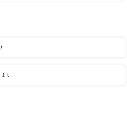
り
り
より