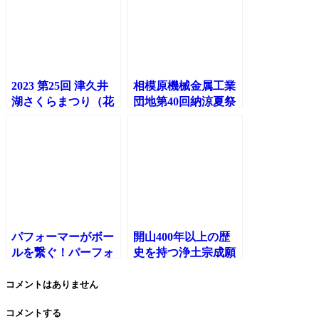
2023 第25回 津久井
相模原機械金属工業
湖さくらまつり（花
団地第40回納涼夏祭
の苑地）、とっても
りにリッピー＆まる
華やかなステージで
ぷーがやってくる！
した♪リッピー&まる
ぷー。
パフォーマーがボー
開山400年以上の歴
ルを繋ぐ！パーフォ
史を持つ浄土宗成願
ーマンスバトン動画
寺（福島県）にてこ
完成♪
またんの独楽パフォ
コメントはありません
ーマンス！
コメントする