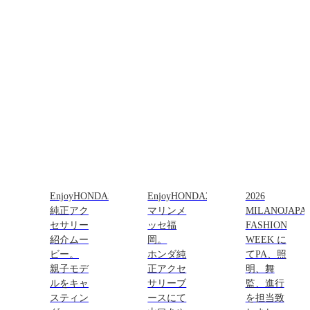
EnjoyHONDA2026
EnjoyHONDA2026IN
2026
純正アク
マリンメ
MILANOJAPA
セサリー
ッセ福
FASHION
紹介ムー
岡。
WEEK に
ビー。
ホンダ純
てPA、照
親子モデ
正アクセ
明、舞
ルをキャ
サリーブ
監、進行
スティン
ースにて
を担当致