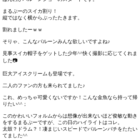
まるぷーのスイカ割り！
縦ではなく横からぶったたきます。
割れましたーｗｗ
そりゃ、こんなバルーンみんな欲しいですよね♪
見事スイカ帽子をゲットした少年^^快く撮影に応じてくれま
した📷
巨大アイスクリームも登場です。
二人のファンの方も来られてました♪
これ、めっちゃ可愛くないですか！こんな金魚なら持って帰
りたい^^；
このかわいいフォルムからは想像が出来ないほど俊敏な動き
をするまるぷーですが、この日のハイライトはコレ。
太鼓？ドラム？！凄まじいスピードでバルーンバチをたたい
てました^^