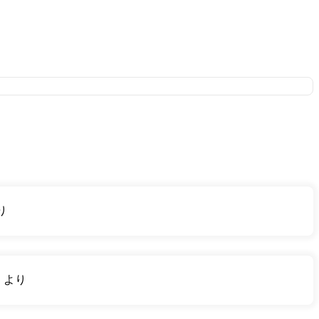
り
り
より