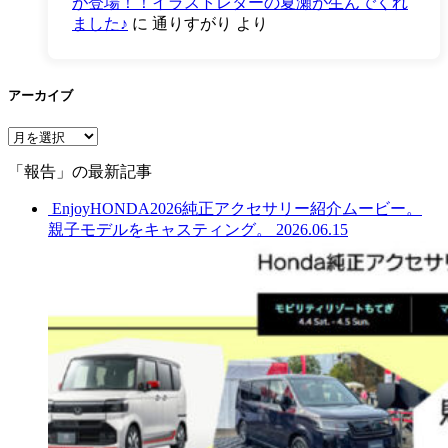
が登場！！イラストレターの夏瀬が生んでくれ
ました♪
に
通りすがり
より
アーカイブ
ア
ー
「報告」の最新記事
カ
イ
EnjoyHONDA2026純正アクセサリー紹介ムービー。
ブ
親子モデルをキャスティング。
2026.06.15