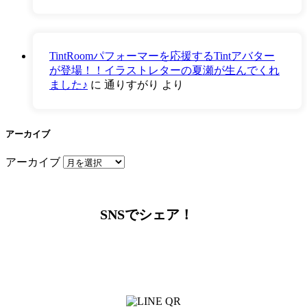
TintRoomパフォーマーを応援するTintアバター
が登場！！イラストレターの夏瀬が生んでくれ
ました♪
に
通りすがり
より
アーカイブ
アーカイブ
SNSでシェア！
LINEからでもお問い合わせ頂けます
下記QRコード又はボタンから追加