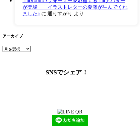
TintRoomパフォーマーを応援するTintアバター
が登場！！イラストレターの夏瀬が生んでくれ
ました♪
に
通りすがり
より
アーカイブ
ア
ー
カ
イ
SNSでシェア！
ブ
LINEからでもお問い合わせ頂けます
下記QRコード又はボタンから追加