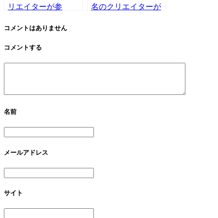
リエイターが参
名のクリエイターが
加！！美料理研究家
参加！！2019年10
からファイヤーナイ
月。
コメントはありません
フダンサーまで
コメントする
名前
メールアドレス
サイト