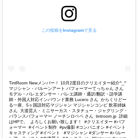
この投稿をInstagramで見る
TintRoom Newメンバー！ 10月2度目のクリエイター紹介^_^
マジシャン・バルーンアート パフォーマーてっちゃん さん
モデル・バレエダンサー・バレエ講師・通訳/翻訳・語学講
師・外国人対応インバウンド業務 Lucero さん からくりどー
る一座、5ヶ国語対応マジシャン マジシャンコンビ 飲茶姉妹
さん 大道芸人 ・ミニサーカス・スタチュー・ジャグリング・
バランスパフォーマー ノーチンロペペ さん tintroom.jp 詳細
はHPで。 よろしくお願い致します！ #クリエイター #パフ
ォーマー #イベント制作 #pv撮影 #コンパニオン #イベント
キャスティング #イベント #マジシャン #ダンサー #バルー